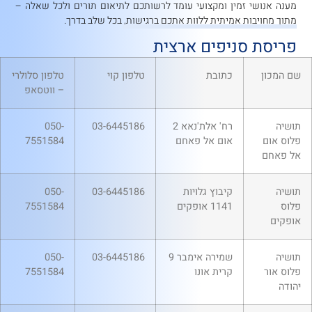
מענה אנושי זמין ומקצועי עומד לרשותכם לתיאום תורים ולכל שאלה –
מתוך מחויבות אמיתית ללוות אתכם ברגישות, בכל שלב בדרך.
פריסת סניפים ארצית
שם המכון
כתובת
טלפון קוי
טלפון סלולרי
– ווטסאפ
תושיה
רח' אלת'נאא 2
03-6445186
050-
פלוס אום
אום אל פאחם
7551584
אל פאחם
תושיה
קיבוץ גלויות
03-6445186
050-
פלוס
1141 אופקים
7551584
אופקים
תושיה
שמירה אימבר 9
03-6445186
050-
פלוס אור
קרית אונו
7551584
יהודה