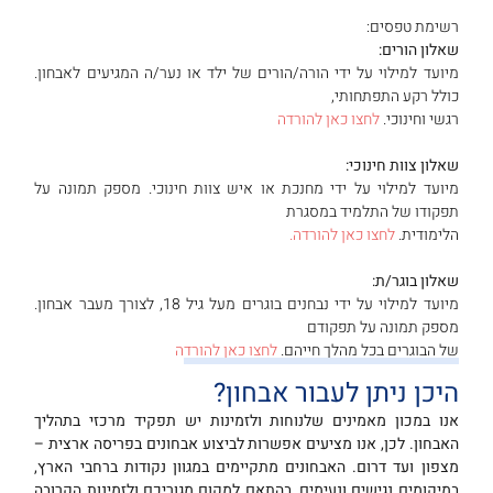
רשימת טפסים:
שאלון הורים:
מיועד למילוי על ידי הורה/הורים של ילד או נער/ה המגיעים לאבחון.
כולל רקע התפתחותי,
רגשי וחינוכי.
לחצו כאן להורדה
שאלון צוות חינוכי:
מיועד למילוי על ידי מחנכת או איש צוות חינוכי. מספק תמונה על
תפקודו של התלמיד במסגרת
הלימודית.
לחצו כאן להורדה.
שאלון בוגר/ת:
מיועד למילוי על ידי נבחנים בוגרים מעל גיל 18, לצורך מעבר אבחון.
מספק תמונה על תפקודם
של הבוגרים בכל מהלך חייהם.
לחצו כאן להורדה
היכן ניתן לעבור אבחון?
אנו במכון מאמינים שלנוחות ולזמינות יש תפקיד מרכזי בתהליך
האבחון. לכן, אנו מציעים אפשרות לביצוע
אבחונים בפריסה ארצית –
מצפון ועד דרום.
האבחונים מתקיימים במגוון נקודות ברחבי הארץ,
במיקומים נגישים ונעימים, בהתאם למקום מגוריכם ולזמינות הקרובה