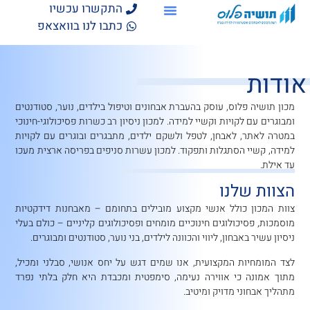
התקשרו עכשיו
כתבו לנו בוואצאפ
אודות
מכון תושיה פלוס, עוסק בהעברת אבחונים וטיפול בילדים, נוער, סטודנטים
ומבוגרים עם לקויות וקשיי למידה. למכון ניסיון רב כשרות פסיכולוגי-חינוכי
במטרה לאתר, לאבחן, לטפל ולשקם ילדים, מתבגרים ובוגרים עם לקויות
למידה, קשיי הסתגלות ותפקוד. למכון עשרות סניפים בפריסה ארצית מעכו
עד אילת.
הצוות שלנו
צוות המכון כולל אנשי מקצוע מובילים בתחומם – מאבחנות דידקטיות
מוסמכות, פסיכולוגים חינוכיים מומחים ופסיכולוגים קליניים – כולם בעלי
ניסיון עשיר באבחון, ליווי והכוונה לילדים, בני נוער, סטודנטים ומבוגרים.
לצד המומחיות המקצועית, אנו שמים דגש על יחס אנושי, סבלני ומכיל,
מתוך אמונה כי אווירה נעימה, סימפטית ומכבדת היא חלק בלתי נפרד
מתהליך אבחוני מדויק ומיטיב.