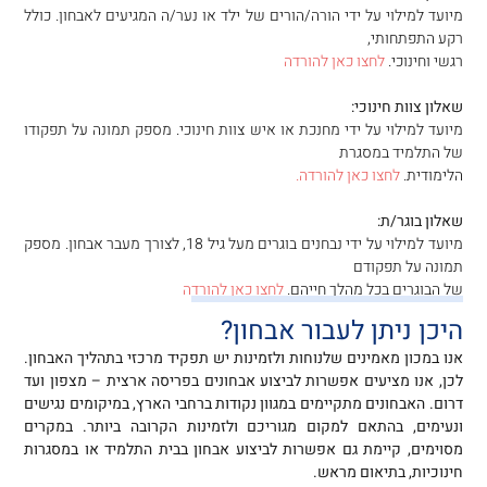
מיועד למילוי על ידי הורה/הורים של ילד או נער/ה המגיעים לאבחון. כולל
רקע התפתחותי,
רגשי וחינוכי.
לחצו כאן להורדה
שאלון צוות חינוכי:
מיועד למילוי על ידי מחנכת או איש צוות חינוכי. מספק תמונה על תפקודו
של התלמיד במסגרת
הלימודית.
לחצו כאן להורדה.
שאלון בוגר/ת:
מיועד למילוי על ידי נבחנים בוגרים מעל גיל 18, לצורך מעבר אבחון. מספק
תמונה על תפקודם
של הבוגרים בכל מהלך חייהם.
לחצו כאן להורדה
היכן ניתן לעבור אבחון?
אנו במכון מאמינים שלנוחות ולזמינות יש תפקיד מרכזי בתהליך האבחון.
לכן, אנו מציעים אפשרות לביצוע
אבחונים בפריסה ארצית – מצפון ועד
דרום.
האבחונים מתקיימים במגוון נקודות ברחבי הארץ, במיקומים נגישים
ונעימים, בהתאם למקום מגוריכם ולזמינות הקרובה ביותר. במקרים
מסוימים, קיימת גם אפשרות לביצוע אבחון בבית התלמיד או במסגרות
חינוכיות, בתיאום מראש.