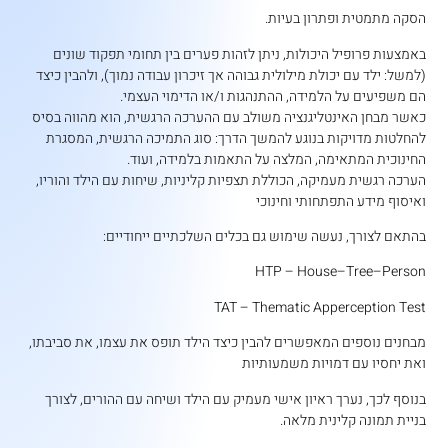
הסקה מתמטית ופתרון בעיות.
באמצעות פרופיל היכולות, ניתן לזהות פערים בין תחומי תפקוד שונים
(למשל: ילד עם יכולת מילולית גבוהה אך זיכרון עבודה נמוך), ולהבין כיצד
הם משפיעים על הלמידה, ההתנהגות ו/או הדימוי העצמי.
כאשר מבחן האינטליגנציה משולב עם ההערכה הרגשית, הוא מהווה בסיס
להחלטות מדויקות בנוגע להמשך הדרך: סוג התמיכה הרגשית, המסגרת
החינוכית המתאימה, המלצה על התאמות בלמידה, ועוד.
הערכה רגשית מעמיקה, הכוללת תצפיות קליניות, שיחות עם הילד והוריו,
ואיסוף מידע התפתחותי וחינוכי
בהתאם לצורך, נעשה שימוש גם בכלים השלכתיים ייחודיים:
HTP – House–Tree–Person
TAT – Thematic Apperception Test
מבחנים נוספים המאפשרים להבין כיצד הילד תופס את עצמו, את סביבתו,
ואת יחסיו עם דמויות משמעותיות
בנוסף לכך, נערך ראיון אישי מעמיק עם הילד ושיחה עם ההורים, לצורך
בניית תמונה קלינית מלאה.